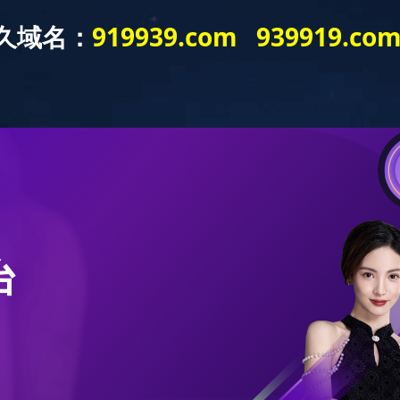
九游体育
九游体育
行业应用
服务
(www.jiuyou.com)
(www.jiuyou.com)
官方网站
官方网站
九游体育(www.jiuyou.com)官方网站
>
九游体育(www.jiuy
恒温槽和低温恒温槽 WYA-