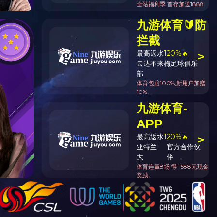
联系我们
021-63049771
13621988087
观看视频
查看产品彩页